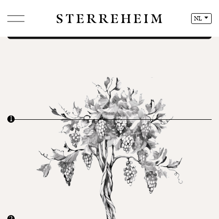
JA
NEE
NL
1
2